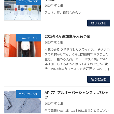
デニム/ジーンズ
2025年7月25日
アカネ、藍、自然な色合い
続きを読む
2026年4月追加生産入荷予定
デニム/ジーンズ
2025年7月25日
人気のある 以前制作したスラックス。 チノクロ
スの素材がとてもよく今回力織機でおりました
生地、一色のみ入荷。 カラーはスミ黒。2026
年は加工してみようと思ってますので乞うご期
待！ 2025年の糸フェスでも大好評でした。 […]
続きを読む
AF-77 | プルオーバーシャンブレL/Sシャ
デニム/ジーンズ
ツ
2025年7月21日
全て完売いたしました！誠にありがとうござい