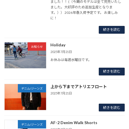
ました！！ (（今期のモデルは全て完売いたし
ました。大好評のため追加生産となりま
す。）） 2026年春入荷予定です。 お楽しみ
に！
続きを読む
Holiday
お知らせ
2025年7月21日
お休みは毎週水曜日です。
続きを読む
上から下までアトリエフロート
デニム/ジーンズ
2025年7月21日
続きを読む
AF-2 Denim Walk Shorts
デニム/ジーンズ