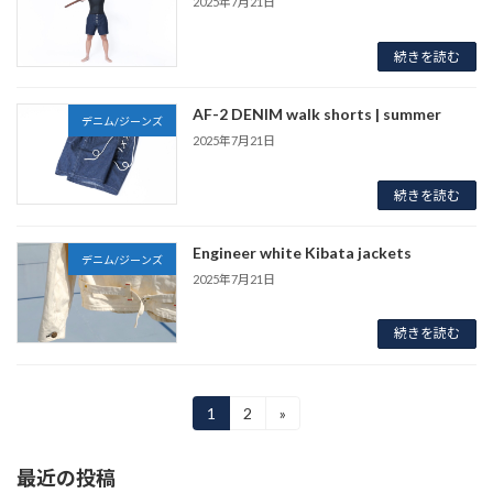
2025年7月21日
続きを読む
AF-2 DENIM walk shorts | summer
デニム/ジーンズ
2025年7月21日
続きを読む
Engineer white Kibata jackets
デニム/ジーンズ
2025年7月21日
続きを読む
投
1
2
»
固
固
定
定
稿
ペ
ペ
最近の投稿
ー
ー
の