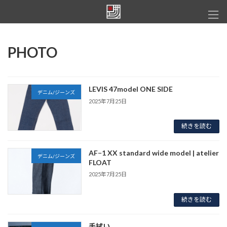
コ
ナ
ン
ビ
テ
ゲ
ン
ー
ツ
シ
PHOTO
へ
ョ
ス
ン
キ
に
ッ
移
LEVIS 47model ONE SIDE
デニム/ジーンズ
プ
動
2025年7月25日
続きを読む
AF−1 XX standard wide model | atelier
デニム/ジーンズ
FLOAT
2025年7月25日
続きを読む
手拭い