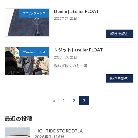
Denim | atelier FLOAT
デニム/ジーンズ
2025年7月21日
続きを読む
リジット | atelier FLOAT
デニム/ジーンズ
2025年7月21日
洗わず履くのも一興
続きを読む
投
«
1
2
3
固
固
固
定
定
定
稿
ペ
ペ
ペ
最近の投稿
ー
ー
ー
の
ジ
ジ
ジ
ペ
HIGHTIDE STORE DTLA
2026年3月16日