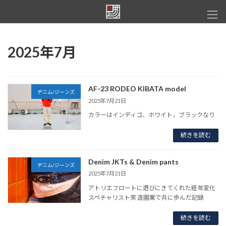
コ
ナ
ン
ビ
テ
ゲ
ン
ー
ツ
シ
2025年7月
へ
ョ
ス
ン
キ
に
ッ
移
AF-23 RODEO KIBATA model
デニム/ジーンズ
プ
動
2025年7月21日
カラーはインディゴ、ホワイト，ブラックなり
続きを読む
Denim JKTs & Denim pants
デニム/ジーンズ
2025年7月21日
アトリエフロートに遊びにきてくれた経年変化
スペチャリスト笑 造園業で共に歩んだ記録
続きを読む