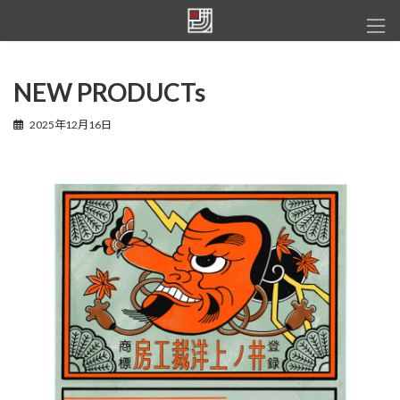
コ
ナ
ン
ビ
テ
ゲ
ン
ー
ツ
シ
NEW PRODUCTs
へ
ョ
ス
ン
2025年12月16日
キ
に
ッ
移
プ
動