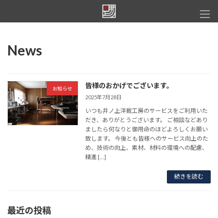
コ
ナ
ン
ビ
テ
ゲ
ン
ー
ツ
シ
News
へ
ョ
ス
ン
キ
に
ッ
移
皆様のおかげでございます。
お知らせ
プ
動
2025年7月28日
いつも井ノ上洋裁工房のサービスをご利用いた
だき、ありがとうございます。 ご相談などあり
ましたら何なりと御用命のほどよろしくお願い
致します。 今後とも皆様へのサービス向上のた
め、技術の向上、素材、材料の環境への配慮、
精進 […]
続きを読む
最近の投稿