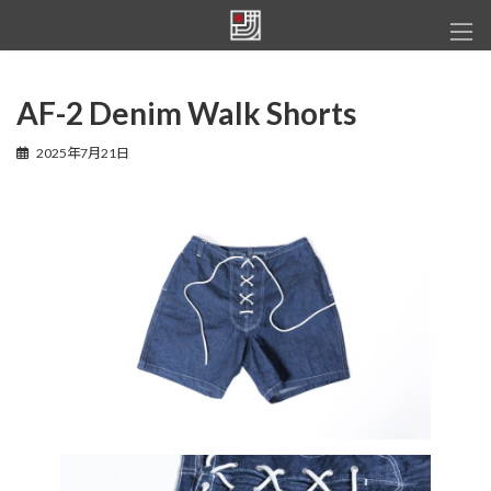
コ
ナ
ン
ビ
テ
ゲ
ン
ー
ツ
シ
AF-2 Denim Walk Shorts
へ
ョ
ス
ン
2025年7月21日
キ
に
ッ
移
プ
動