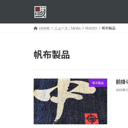
コ
ナ
ン
ビ
テ
ゲ
ン
ー
HOME
ニュース／NEWs
PHOTO
帆布製品
ツ
シ
へ
ョ
ス
ン
キ
に
帆布製品
ッ
移
プ
動
前掛
帆布製品
2025年