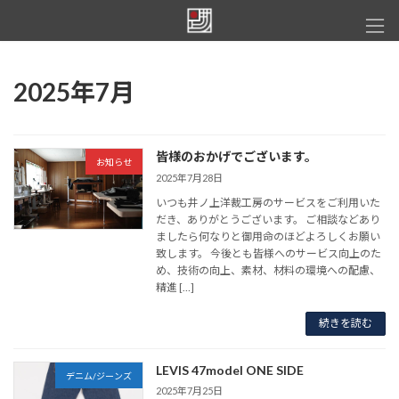
コ
ナ
ン
ビ
テ
ゲ
ン
ー
ツ
シ
2025年7月
へ
ョ
ス
ン
キ
に
ッ
移
皆様のおかげでございます。
お知らせ
プ
動
2025年7月28日
いつも井ノ上洋裁工房のサービスをご利用いた
だき、ありがとうございます。 ご相談などあり
ましたら何なりと御用命のほどよろしくお願い
致します。 今後とも皆様へのサービス向上のた
め、技術の向上、素材、材料の環境への配慮、
精進 […]
続きを読む
LEVIS 47model ONE SIDE
デニム/ジーンズ
2025年7月25日