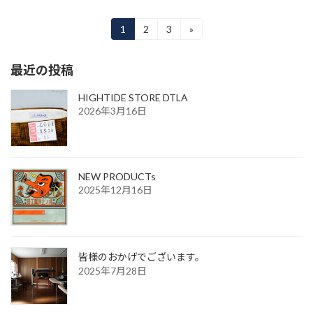
投
1
2
3
»
固
固
固
定
定
定
稿
ペ
ペ
ペ
最近の投稿
ー
ー
ー
の
ジ
ジ
ジ
ペ
HIGHTIDE STORE DTLA
2026年3月16日
ー
ジ
送
NEW PRODUCTs
2025年12月16日
り
皆様のおかげでございます。
2025年7月28日