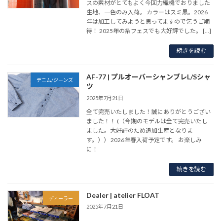
スの素材がとてもよく今回力織機でおりました
生地、一色のみ入荷。 カラーはスミ黒。2026
年は加工してみようと思ってますので乞うご期
待！ 2025年の糸フェスでも大好評でした。 […]
続きを読む
AF-77 | プルオーバーシャンブレL/Sシャ
デニム/ジーンズ
ツ
2025年7月21日
全て完売いたしました！誠にありがとうござい
ました！！ (（今期のモデルは全て完売いたし
ました。大好評のため追加生産となりま
す。）） 2026年春入荷予定です。 お楽しみ
に！
続きを読む
Dealer | atelier FLOAT
ディーラー
2025年7月21日